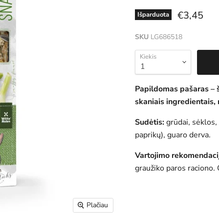
Dabartin
€3,45
Išparduota
SKU
LG686518
Kiekis
Papildomas pašaras – š
skaniais ingredientais, 
Sudėtis:
grūdai, sėklos
paprikų), guaro derva.
Vartojimo rekomendaci
graužiko paros raciono. G
Plačiau