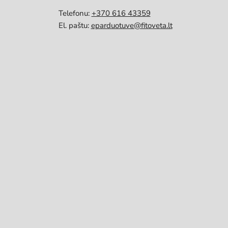
Telefonu:
+370 616 43359
El. paštu:
eparduotuve@fitoveta.lt