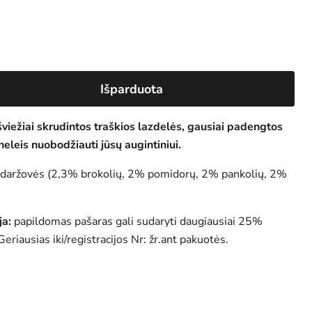
ė kaina
Išparduota
viežiai skrudintos traškios lazdelės, gausiai padengtos
neleis nuobodžiauti jūsų augintiniui.
, daržovės (2,3% brokolių, 2% pomidorų, 2% pankolių, 2%
ja:
papildomas pašaras gali sudaryti daugiausiai 25%
eriausias iki/registracijos Nr: žr.ant pakuotės.