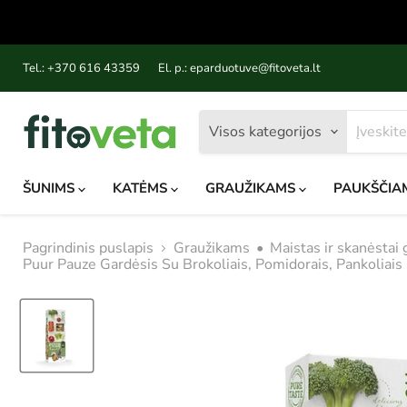
Tel.: +370 616 43359
El. p.: eparduotuve@fitoveta.lt
Visos kategorijos
ŠUNIMS
KATĖMS
GRAUŽIKAMS
PAUKŠČIA
Pagrindinis puslapis
Graužikams
•
Maistas ir skanėstai
Puur Pauze Gardėsis Su Brokoliais, Pomidorais, Pankoliais