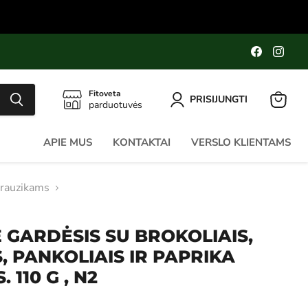
Raskite
Rask
mus
mus
Faceboo
Ins
Fitoveta
PRISIJUNGTI
parduotuvės
Peržiūrė
krepšel
APIE MUS
KONTAKTAI
VERSLO KLIENTAMS
grauzikams
 GARDĖSIS SU BROKOLIAIS,
 PANKOLIAIS IR PAPRIKA
110 G , N2