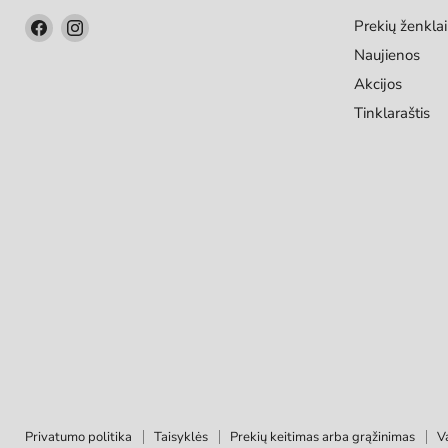
Raskite
Raskite
Prekių ženklai
mus
mus
Naujienos
Facebook
Instagram
Akcijos
Tinklaraštis
Privatumo politika
Taisyklės
Prekių keitimas arba grąžinimas
V