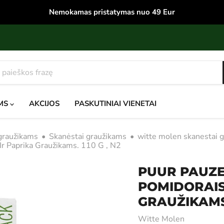
Nemokamas pristatymas nuo 49 Eur
MS
AKCIJOS
PASKUTINIAI VIENETAI
 graužikams
•
Skanėstai graužikams
•
witte molen skanestai 
 Ir Paprika Graužikams. 110 G , N2
PUUR PAUZE
POMIDORAIS,
GRAUŽIKAMS. 
Witte Molen